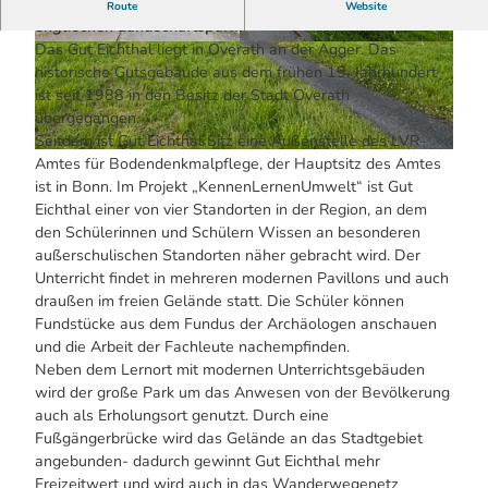
Öffentliches historisches Gutsgebäude in einem
Route
Website
englischen Landschaftspark.
Das Gut Eichthal liegt in Overath an der Agger. Das
© Melissa Schülting / Das Bergische | KI-optim
© Melissa Schülting / Das Bergische | KI-optim
iert |
CC-BY-SA
iert |
CC-BY-SA
historische Gutsgebäude aus dem frühen 19. Jahrhundert
ist seit 1988 in den Besitz der Stadt Overath
übergegangen.
Seitdem ist Gut Eichthal Sitz eine Außenstelle des LVR-
© Melissa Schülting / Das Bergische | KI-optimiert |
CC-BY-SA
Amtes für Bodendenkmalpflege, der Hauptsitz des Amtes
ist in Bonn. Im Projekt „KennenLernenUmwelt“ ist Gut
Eichthal einer von vier Standorten in der Region, an dem
den Schülerinnen und Schülern Wissen an besonderen
außerschulischen Standorten näher gebracht wird. Der
Unterricht findet in mehreren modernen Pavillons und auch
draußen im freien Gelände statt. Die Schüler können
Fundstücke aus dem Fundus der Archäologen anschauen
und die Arbeit der Fachleute nachempfinden.
Neben dem Lernort mit modernen Unterrichtsgebäuden
wird der große Park um das Anwesen von der Bevölkerung
auch als Erholungsort genutzt. Durch eine
Fußgängerbrücke wird das Gelände an das Stadtgebiet
angebunden- dadurch gewinnt Gut Eichthal mehr
Freizeitwert und wird auch in das Wanderwegenetz