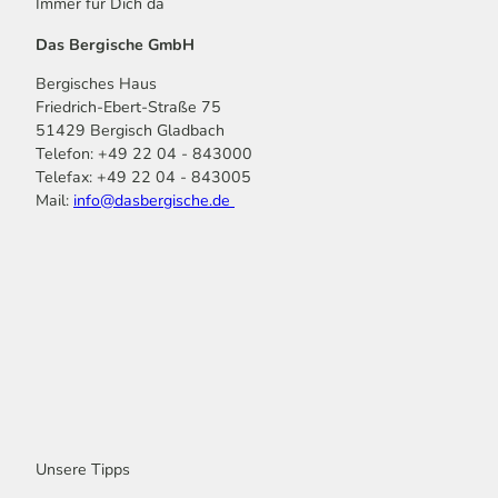
Immer für Dich da
Das Bergische GmbH
Bergisches Haus
Friedrich-Ebert-Straße 75
51429 Bergisch Gladbach
Telefon: +49 22 04 - 843000
Telefax: +49 22 04 - 843005
Mail:
info@dasbergische.de
f
I
Y
L
P
T
K
a
n
o
i
i
i
o
c
s
u
n
n
k
m
e
t
t
k
t
T
o
b
a
u
e
e
o
o
o
g
b
d
r
k
t
o
r
e
I
e
k
a
n
s
m
t
Unsere Tipps