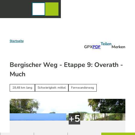
Z
u
Karte
Merkzettel
Suche
Menü
m
I
n
h
a
Startseite
Teilen
GPX
PDF
Merken
l
t
Bergischer Weg - Etappe 9: Overath -
Much
18,48 km lang
Schwierigkeit: mittel
Fernwanderweg