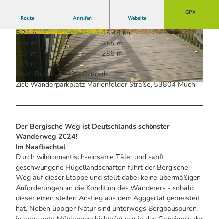
GPX
Route
Anrufen
Website
5:21 h
18,48 km
© Guido Wagner | KI-optimiert |
CC-BY-SA
© Maren Pussak / Das Bergische | KI-optimiert
435 m
355 m
|
CC-BY-SA
117 m
286 m
169 m
Start: Broich, 51491 Overath
Ziel: Wanderparkplatz Marienfelder Straße, 53804 Much
© Maren Pussak / Das Bergische | KI-optimiert |
CC-BY-SA
Der Bergische Weg ist Deutschlands schönster
Wanderweg 2024!
Im Naafbachtal
Durch wildromantisch-einsame Täler und sanft
geschwungene Hügellandschaften führt der Bergische
Weg auf dieser Etappe und stellt dabei keine übermäßigen
Anforderungen an die Kondition des Wanderers - sobald
dieser einen steilen Anstieg aus dem Agggertal gemeistert
hat. Neben üppiger Natur sind unterwegs Bergbauspuren,
interessante Mühlengeschichte(n) sowie das Geheimnis der