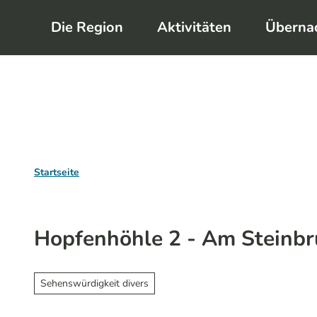
Z
Die Region
Aktivitäten
Überna
u
m
I
n
h
a
l
Startseite
t
Hopfenhöhle 2 - Am Steinbr
Sehenswürdigkeit divers