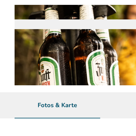
© Holger Hage für "Das Bergische" | KI-optimiert |
CC-BY-SA
Fotos & Karte