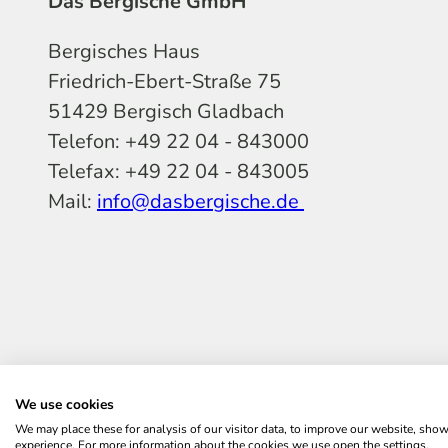
Das Bergische GmbH
Bergisches Haus
Friedrich-Ebert-Straße 75
51429 Bergisch Gladbach
Telefon: +49 22 04 - 843000
Telefax: +49 22 04 - 843005
Mail:
info@dasbergische.de
f
I
Y
L
P
T
K
a
n
o
i
i
i
o
c
s
u
n
n
k
m
e
t
t
k
t
T
o
b
a
u
e
e
o
o
We use cookies
o
g
b
d
r
k
t
We may place these for analysis of our visitor data, to improve our website, sho
o
r
e
I
e
experience. For more information about the cookies we use open the settings.