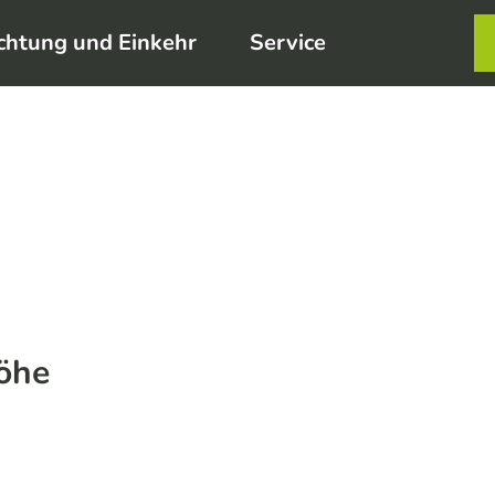
chtung und Einkehr
Service
Karte
Merkzett
Such
öhe