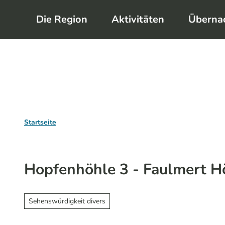
Z
Die Region
Aktivitäten
Überna
u
m
I
n
h
a
l
Startseite
t
Hopfenhöhle 3 - Faulmert H
Sehenswürdigkeit divers