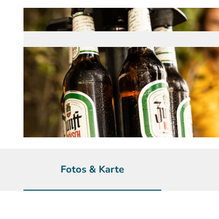
© Holger Hage für "Das Bergische" | KI-optimiert |
CC-BY-SA
Fotos & Karte