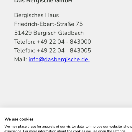
Das Bergische GmbH
Bergisches Haus
Friedrich-Ebert-Straße 75
51429 Bergisch Gladbach
Telefon: +49 22 04 - 843000
Telefax: +49 22 04 - 843005
Mail:
info@dasbergische.de
f
I
Y
L
P
T
K
a
n
o
i
i
i
o
c
s
u
n
n
k
m
e
t
t
k
t
T
o
b
a
u
e
e
o
o
We use cookies
o
g
b
d
r
k
t
We may place these for analysis of our visitor data, to improve our website, sho
o
r
e
I
e
experience. For more information about the cookies we use open the settings.