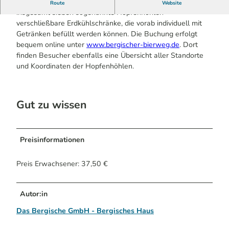
Entlang des Streifzugs # 17 - Bierweg befinden sich
Route
Website
insgesamt sieben sogenannte Hopfenhöhlen –
verschließbare Erdkühlschränke, die vorab individuell mit
Getränken befüllt werden können. Die Buchung erfolgt
bequem online unter
www.bergischer-bierweg.de
. Dort
finden Besucher ebenfalls eine Übersicht aller Standorte
und Koordinaten der Hopfenhöhlen.
Gut zu wissen
Preisinformationen
Preis Erwachsener: 37,50 €
Autor:in
Das Bergische GmbH - Bergisches Haus