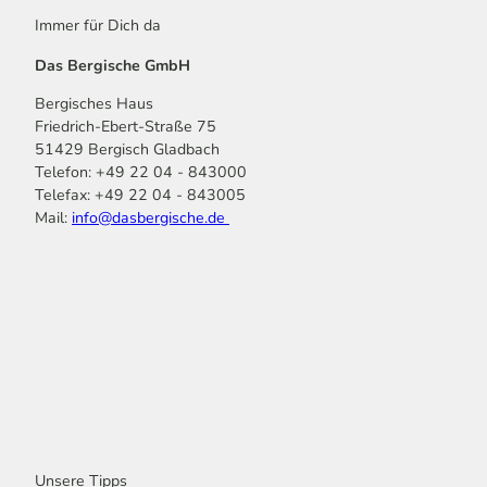
Immer für Dich da
Das Bergische GmbH
Bergisches Haus
Friedrich-Ebert-Straße 75
51429 Bergisch Gladbach
Telefon: +49 22 04 - 843000
Telefax: +49 22 04 - 843005
Mail:
info@dasbergische.de
f
I
Y
L
P
T
K
a
n
o
i
i
i
o
c
s
u
n
n
k
m
e
t
t
k
t
T
o
b
a
u
e
e
o
o
o
g
b
d
r
k
t
o
r
e
I
e
k
a
n
s
m
t
Unsere Tipps