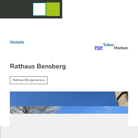
Z
u
Karte
Merkzettel
Suche
Menü
m
I
n
h
a
Startseite
Teilen
PDF
Merken
l
t
Rathaus Bensberg
Rathaus/Bürgerservice