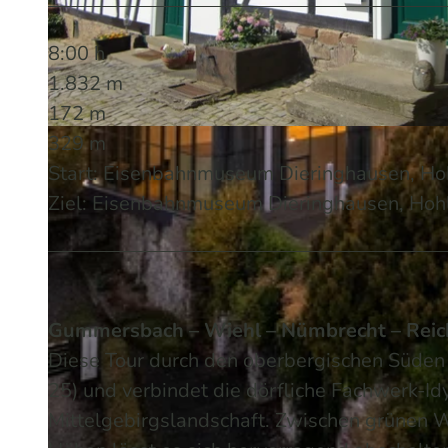
8:00 h
1.832 m
172 m
329 m
© Sabine Dohrmann / Das Bergische | KI-optimiert |
CC-BY-SA
Start: Eisenbahnmuseum Dieringhausen, Ho
Ziel: Eisenbahnmuseum Dieringhausen, Hoh
Gummersbach – Wiehl – Nümbrecht – Rei
Diese Tour durch den oberbergischen Süden 
25) und verbindet die dörfliche Fachwerk-Id
Mittelgebirgslandschaft. Zwischen grünen 