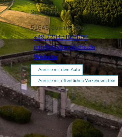
Startpunkt
51645
Gummersbach
+49 2204 / 843000
info@dasbergische.de
Website
Anreise mit dem Auto
Anreise mit öffentlichen Verkehrsmitteln
er RB
en