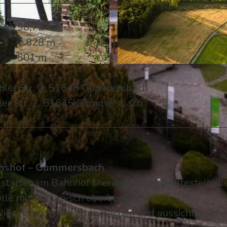
98,72 km
1.828 m
501 m
© Dominik Ketz | KI-optimiert
hler Str. 2, 51645 Gummersbach
ler Str. 2, 51645 Gummersbach
chshof – Gummersbach
startet am Bahnhof Dieringhausen (Haltestelle d
ylle mit der typisch oberbergischen
Wiesen, plätschernden Bächen und aussichtsreich