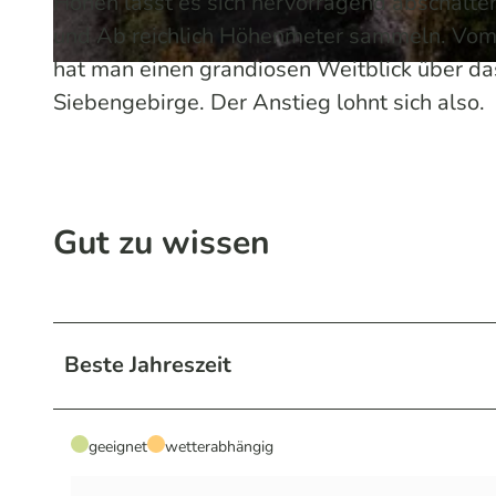
Höhen lässt es sich hervorragend abschalt
und Ab reichlich Höhenmeter sammeln. Vom 
hat man einen grandiosen Weitblick über d
© Holger Hage für "Das Bergische" | KI-optimiert |
CC-BY-SA
Siebengebirge. Der Anstieg lohnt sich also.
Gut zu wissen
Beste Jahreszeit
geeignet
wetterabhängig