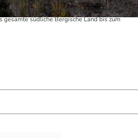
en und entspannen. Dennoch kann man in fleißigem
höchsten Punkt der Runde bei Blockhaus in Reic
as gesamte südliche Bergische Land bis zum