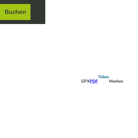
Buchen
el
e
Teilen
GPX
PDF
Merken