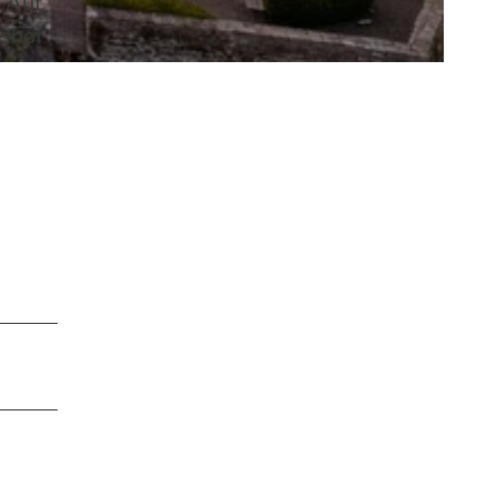
 Auf
hshof