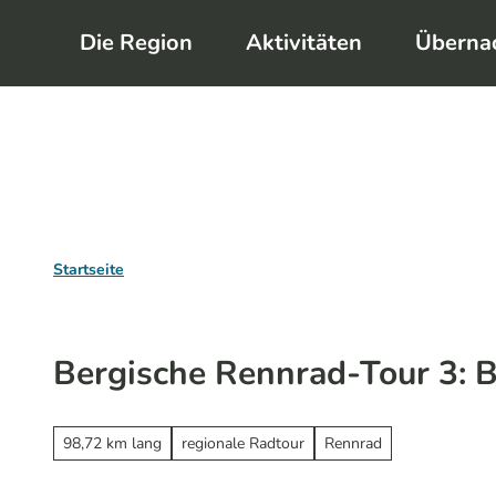
Z
Die Region
Aktivitäten
Überna
u
m
I
n
h
a
l
Startseite
t
Bergische Rennrad-Tour 3: 
98,72 km lang
regionale Radtour
Rennrad