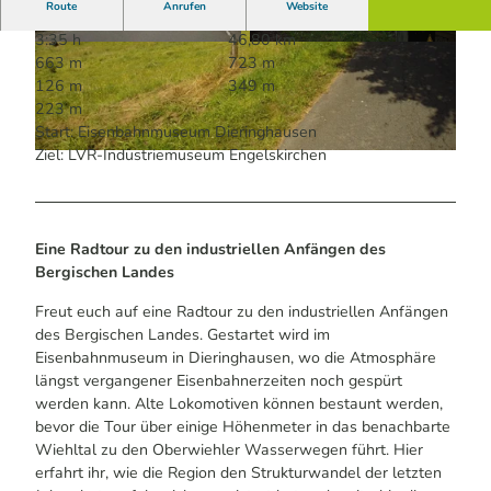
Route
Anrufen
Website
3:35 h
46,80 km
© RadRegionRheinland e.V.
© RadRegionRheinland e.V.
663 m
723 m
126 m
349 m
223 m
Start: Eisenbahnmuseum Dieringhausen
Ziel: LVR-Industriemuseum Engelskirchen
© RadRegionRheinland e.V.
Eine Radtour zu den industriellen Anfängen des
Bergischen Landes
Freut euch auf eine Radtour zu den industriellen Anfängen
des Bergischen Landes. Gestartet wird im
Eisenbahnmuseum in Dieringhausen, wo die Atmosphäre
längst vergangener Eisenbahnerzeiten noch gespürt
werden kann. Alte Lokomotiven können bestaunt werden,
bevor die Tour über einige Höhenmeter in das benachbarte
Wiehltal zu den Oberwiehler Wasserwegen führt. Hier
erfahrt ihr, wie die Region den Strukturwandel der letzten