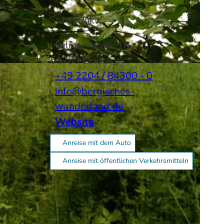
Startpunkt
Heiligenhoven 16a
51789
Lindlar
-SA
+49 2204 / 84300 - 0
info@bergisches-
wanderland.de
Website
Anreise mit dem Auto
Anreise mit öffentlichen Verkehrsmitteln
hen