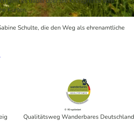
ich geht es dabei über die Kreisgrenze vom
che Kürten.
Sabine Schulte, die den Weg als ehrenamtliche
.
© KI-optimiert
eig
Qualitätsweg Wanderbares Deutschlan