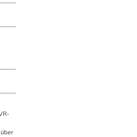
LVR-
 über