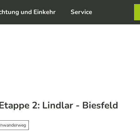
chtung und Einkehr
Service
Karte
Merkzett
Such
tappe 2: Lindlar - Biesfeld
rnwanderweg