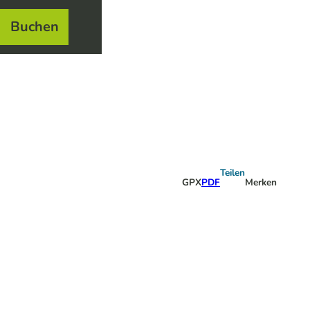
Buchen
el
e
Teilen
GPX
PDF
Merken