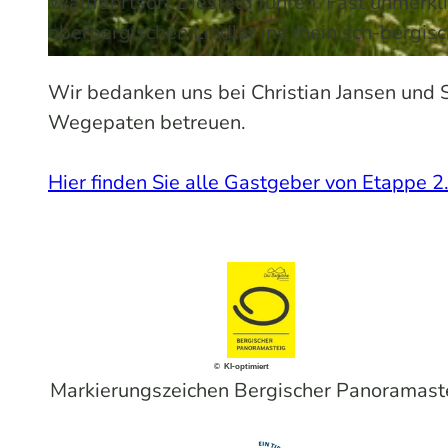
Wallfahrtsort Biesfeld führen. Fast unmerkl
oberbergischen Lindlar ins rheinisch-bergis
© Maren Pussak / Das Bergische | KI-optimiert
Wir bedanken uns bei Christian Jansen und 
Wegepaten betreuen.
Hier finden Sie alle Gastgeber von Etappe 2
© KI-optimiert
Markierungszeichen Bergischer Panoramast