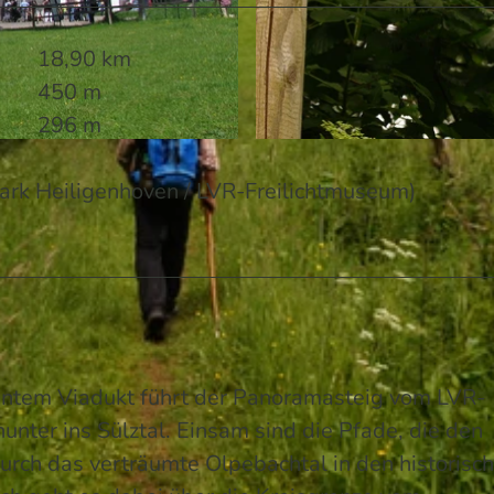
18,90 km
450 m
296 m
© Maren Pussak / Das Bergische | KI-optimiert |
CC-BY
spark Heiligenhoven / LVR-Freilichtmuseum)
antem Viadukt führt der Panoramasteig vom LVR-
unter ins Sülztal. Einsam sind die Pfade, die den
rch das verträumte Olpebachtal in den historisc