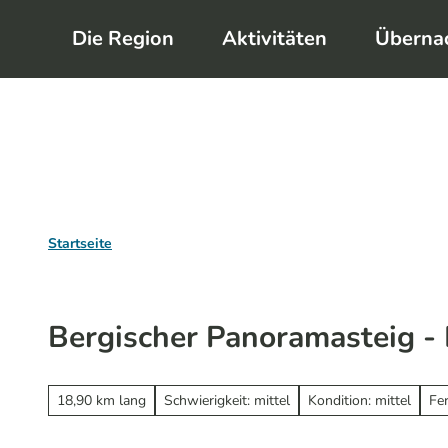
Z
Die Region
Aktivitäten
Überna
u
m
I
n
h
a
l
Startseite
t
Bergischer Panoramasteig - E
18,90 km lang
Schwierigkeit: mittel
Kondition: mittel
Fe