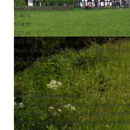
5:40 h
524 m
131 m
165 m
© Brigitte Heck | KI-optimiert
Start: Lindlar, Heiligenhoven (südl. Schlos
Ziel: Biesfeld, 51515 Kürten (im Wald)
Von Lindlar nach Kürten.
Über eine ehemalige Bahntrasse mit impos
Freilichtmuseum am Ortsrand von Lindlar hin
Wanderer über aussichtsreiche Höhen und du