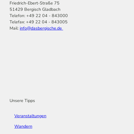
Friedrich-Ebert-Straße 75
51429 Bergisch Gladbach
Telefon: +49 22 04 - 843000
Telefax: +49 22 04 - 843005
Mail:
info@dasbergische.de
f
I
Y
L
P
T
K
a
n
o
i
i
i
o
c
s
u
n
n
k
m
e
t
t
k
t
T
o
b
a
u
e
e
o
o
o
g
b
d
r
k
t
o
r
e
I
e
k
a
n
s
m
t
Unsere Tipps
Veranstaltungen
Wandern