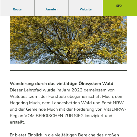
GPX
Route
Anrufen
Website
1:15 h
4,37 km
92 m
91 m
268 m
331 m
63 m
Start: Haltestelle des Bürgerbusses in Oberdreisbach-
Höhe
© Imke Imhorst / Das Bergische | KI-optimiert |
CC-BY-SA
Ziel: Haltestelle des Bürgerbusses in Oberdreisbach-Höhe
© Uwe Völkner / Fotoagentur FOX | KI-optimiert
Wanderung durch das vielfältige Ökosystem Wald
Dieser Lehrpfad wurde im Jahr 2022 gemeinsam von
Waldbesitzern, der Forstbetriebsgemeinschaft Much, dem
Hegering Much, dem Landesbetrieb Wald und Forst NRW
und der Gemeinde Much mit der Förderung von Vital.NRW-
Region VOM BERGISCHEN ZUR SIEG konzipiert und
erstellt.
Er bietet Einblick in die vielfältigen Bereiche des großen