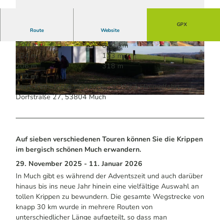
GPX
Route
Website
2:20 h
8,61 km
© Dominik Ketz | KI-optimiert |
CC-BY-SA
© Patricia Wermeister | KI-optimiert
124 m
123 m
206 m
318 m
112 m
Start: Katholische Pfarrkirche St. Mariä Himmelfahrt,
Dorfstraße 27, 53804 Much
© Maren Pussak / Das Bergische | KI-optimiert |
CC-BY-SA
Auf sieben verschiedenen Touren können Sie die Krippen
im bergisch schönen Much erwandern.
29. November 2025 - 11. Januar 2026
In Much gibt es während der Adventszeit und auch darüber
hinaus bis ins neue Jahr hinein eine vielfältige Auswahl an
tollen Krippen zu bewundern. Die gesamte Wegstrecke von
knapp 30 km wurde in mehrere Routen von
unterschiedlicher Länge aufgeteilt, so dass man