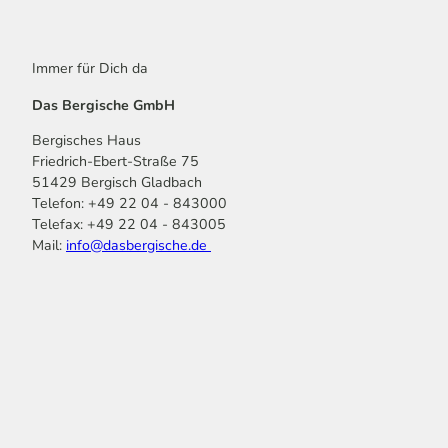
Immer für Dich da
Das Bergische GmbH
Bergisches Haus
Friedrich-Ebert-Straße 75
51429 Bergisch Gladbach
Telefon: +49 22 04 - 843000
Telefax: +49 22 04 - 843005
Mail:
info@dasbergische.de
f
I
Y
L
P
T
K
a
n
o
i
i
i
o
c
s
u
n
n
k
m
e
t
t
k
t
T
o
b
a
u
e
e
o
o
o
g
b
d
r
k
t
o
r
e
I
e
k
a
n
s