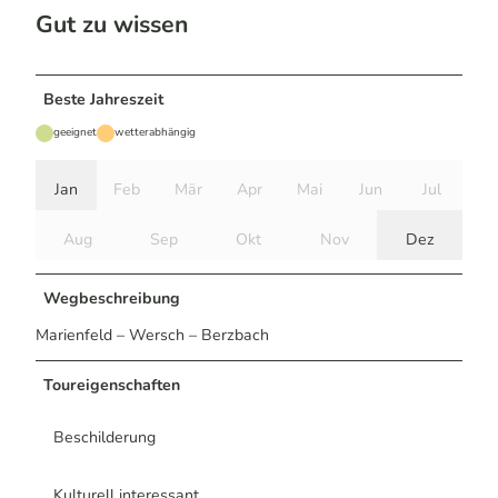
Gut zu wissen
Beste Jahreszeit
geeignet
wetterabhängig
Jan
Feb
Mär
Apr
Mai
Jun
Jul
Aug
Sep
Okt
Nov
Dez
Wegbeschreibung
Marienfeld – Wersch – Berzbach
Toureigenschaften
Beschilderung
Kulturell interessant