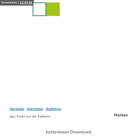
Z
Dominik Ketz |
CC-BY-SA
u
Karte
Merkzettel
Suche
Menü
m
I
n
h
a
l
t
Startseite
Aktivitäten
Radfahren
Merken
gpx-Tracks aus der Radkarte
kostenloser Download: