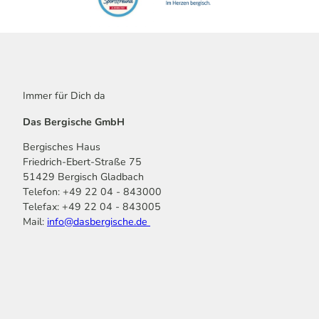
Immer für Dich da
Das Bergische GmbH
Bergisches Haus
Friedrich-Ebert-Straße 75
51429 Bergisch Gladbach
Telefon: +49 22 04 - 843000
Telefax: +49 22 04 - 843005
Mail:
info@dasbergische.de
f
I
Y
L
P
T
K
a
n
o
i
i
i
o
c
s
u
n
n
k
m
e
t
t
k
t
T
o
b
a
u
e
e
o
o