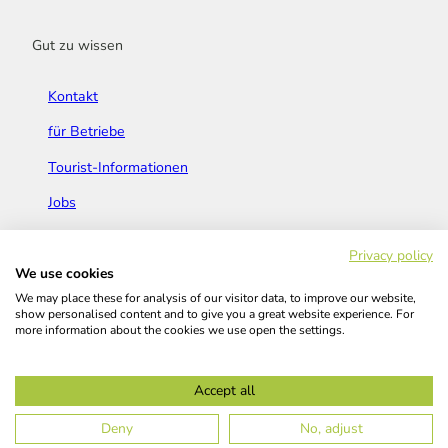
Gut zu wissen
Kontakt
für Betriebe
Tourist-Informationen
Jobs
Broschüren & Flyer
Privacy policy
We use cookies
We may place these for analysis of our visitor data, to improve our website,
show personalised content and to give you a great website experience. For
more information about the cookies we use open the settings.
Widerrufsbelehrung
AGB
Barrierefreiheitserklärung
Accept all
Kontakt
Impressum
Datenschutz
Deny
No, adjust
© Das Bergische GmbH