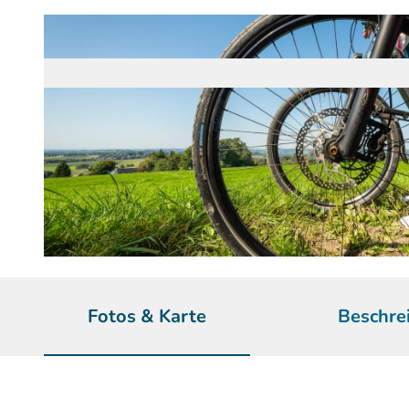
© Dominik Ketz | KI-optimiert |
CC-BY-SA
Fotos & Karte
Beschre