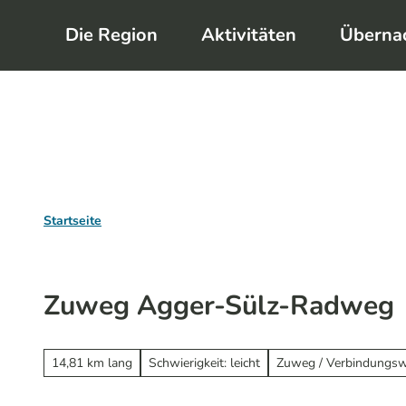
Z
Die Region
Aktivitäten
Überna
u
m
I
n
h
a
l
Startseite
t
Zuweg Agger-Sülz-Radweg
14,81 km lang
Schwierigkeit: leicht
Zuweg / Verbindungs