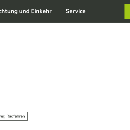
chtung und Einkehr
Service
Karte
Merkzett
Such
weg Radfahren