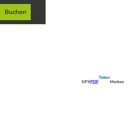
Buchen
el
e
Teilen
GPX
PDF
Merken