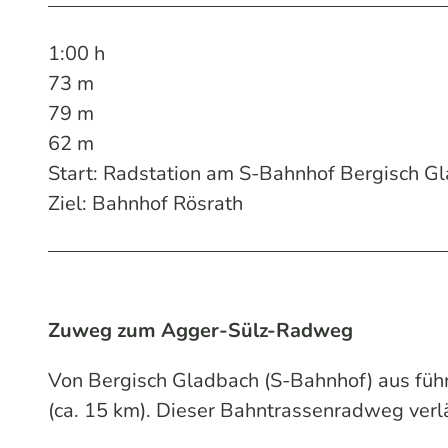
1:00 h
73 m
79 m
62 m
Start: Radstation am S-Bahnhof Bergisch G
Ziel: Bahnhof Rösrath
Zuweg zum Agger-Sülz-Radweg
Von Bergisch Gladbach (S-Bahnhof) aus fü
(ca. 15 km). Dieser Bahntrassenradweg verlä