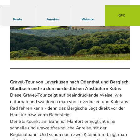
GPX
Route
Anrufen
Website
3:32 h
48,84 km
© Dominik Ketz | KI-optimiert
© Dominik Ketz | KI-optimiert
485 m
483 m
47 m
239 m
192 m
Start: Bahnhof Manfort, Moosweg, 51377 Leverkusen
© Dominik Ketz | KI-optimiert |
CC-BY-SA
Gravel-Tour von Leverkusen nach Odenthal und Bergisch
Gladbach und zu den nordöstlichen Ausläufern Kölns
Diese Gravel-Tour zeigt auf beeindruckende Weise, wie
naturnah und waldreich man von Leverkusen und Köln aus
Rad fahren kann - denn das Bergische liegt direkt vor der
Haustür bzw. vorm Bahnsteig!
Der Startpunkt am Bahnhof Manfort ermöglicht eine
schnelle und umweltfreundliche Anreise mit der
Regionalbahn. Und schon nach zwei Kilometern biegt man