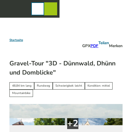
Z
u
Karte
Merkzettel
Suche
Menü
m
I
n
h
a
Startseite
Teilen
GPX
PDF
Merken
l
t
Gravel-Tour "3D - Dünnwald, Dhünn
und Domblicke"
48,84 km lang
Rundweg
Schwierigkeit: leicht
Kondition: mittel
Mountainbike