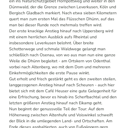
ein ins Naturschutzgebiet Hornpottweg und weiter in den
Dünnwald, der die Grenze zwischen Leverkusen, Köln und
Bergisch Gladbach markiert. Nach etwa sieben Kilometern
quert man zum ersten Mal das Flüsschen Dhünn, auf das
man bei dieser Runde noch mehrmals treffen wird.
Der erste knackige Anstieg hinauf nach Uppersberg wird
mit einem herrlichen Ausblick aufs Rheintal und
insbesondere Leverkusen belohnt. Über breite
Schotterwege und schmale Waldwege gelangt man
schließlich nach Osenau, von wo aus man nun eine ganze
Weile die Dhünn begleitet - am Ortskern von Odenthal
vorbei nach Altenberg, wo mit dem Dom und mehreren
Einkehrmöglichkeiten die erste Pause winkt.
Gut erholt und frisch gestärkt geht es den zweiten steilen,
langgezogenen Anstieg hinauf nach Scheuren - auch hier
bietet sich mit dem Café Heuser eine gute Gelegenheit für
eine Erfrischung, bevor es hinab ins Scherfbachtal und den
letzten größeren Anstieg hinauf nach Eikamp geht.
Nun beginnt der genussvolle Teil der Tour: Auf dem
Höhenweg zwischen Altenhufe und Voiswinkel schweift
der Blick in die umliegenden Land- und Ortschaften. Am
Ende dieses asphaltierten, auch von Fußgängern gern