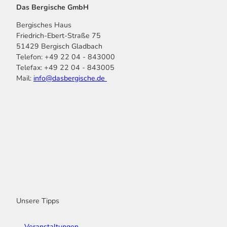
Das Bergische GmbH
Bergisches Haus
Friedrich-Ebert-Straße 75
51429 Bergisch Gladbach
Telefon: +49 22 04 - 843000
Telefax: +49 22 04 - 843005
Mail:
info@dasbergische.de
f
I
Y
L
P
T
K
a
n
o
i
i
i
o
c
s
u
n
n
k
m
e
t
t
k
t
T
o
b
a
u
e
e
o
o
o
g
b
d
r
k
t
o
r
e
I
e
k
a
n
s
m
t
Unsere Tipps
Veranstaltungen