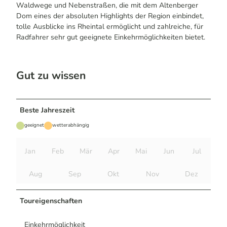
Waldwege und Nebenstraßen, die mit dem Altenberger
Dom eines der absoluten Highlights der Region einbindet,
tolle Ausblicke ins Rheintal ermöglicht und zahlreiche, für
Radfahrer sehr gut geeignete Einkehrmöglichkeiten bietet.
Gut zu wissen
Beste Jahreszeit
geeignet
wetterabhängig
Jan
Feb
Mär
Apr
Mai
Jun
Jul
Aug
Sep
Okt
Nov
Dez
Toureigenschaften
Einkehrmöglichkeit