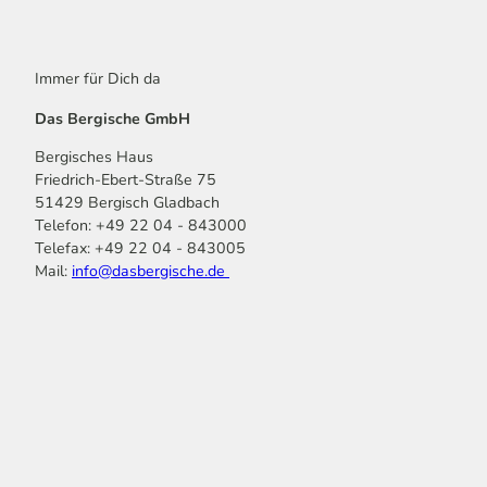
Immer für Dich da
Das Bergische GmbH
Bergisches Haus
Friedrich-Ebert-Straße 75
51429 Bergisch Gladbach
Telefon: +49 22 04 - 843000
Telefax: +49 22 04 - 843005
Mail:
info@dasbergische.de
f
I
Y
L
P
T
K
a
n
o
i
i
i
o
c
s
u
n
n
k
m
e
t
t
k
t
T
o
b
a
u
e
e
o
o
o
g
b
d
r
k
t
o
r
e
I
e
k
a
n
s