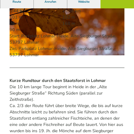
Route
Anrufen
Website
0:44 h
10,06 km
101 m
102 m
78 m
168 m
90 m
Start: Parkplatz Lohmar-Heide, Alte Siegburger Straße,
53797 Lohmar
© Maren Pussak / Das Bergische | KI-optimiert |
CC-BY-SA
Ziel: Parkplatz Lohmar-Heide, Alte Siegburger Straße,
53797 Lohmar
© Maren Pussak / Das Bergische | KI-optimiert |
CC-BY-SA
Kurze Rundtour durch den Staatsforst in Lohmar
Die 10 km lange Tour beginnt in Heide in der „Alte
Siegburger Straße“ Richtung Süden (parallel zur
Zeithstraße).
Ca. 2/3 der Route führt über breite Wege, die bis auf kurze
Abschnitte leicht zu befahren sind. Sie führen durch den
Staatsforst entlang zahlreicher Fischteiche, an denen der
eine oder andere Fischreiher auf Beute lauert. Von hier aus
wurden bis ins 19. Jh. die Mönche auf dem Siegburger