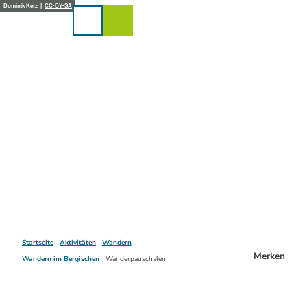
Z
Dominik Ketz |
CC-BY-SA
u
Karte
Merkzettel
Suche
Menü
m
I
n
h
a
l
t
Startseite
Aktivitäten
Wandern
Merken
Wandern im Bergischen
Wanderpauschalen