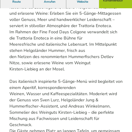
Genießen Sie im Rahmen der Fine Food Days Cologne
Kartenverkauf
Route
Anrufen
Website
Italienisches Lebensgefühl, frische Helgoländer Hummer
und erlesene Weine: Erleben Sie ein 5-Gänge-Mittagessen
voller Genuss, Meer und handwerklicher Leidenschaft –
serviert in stilvoller Atmosphäre der Trattoria Enoteca.
Im Rahmen der Fine Food Days Colgone verwandelt sich
die Trattoria Enoteca in eine Bühne für
Meeresfrische und italienische Lebensart. Im Mittelpunkt
stehen Helgoländer Hummer, frisch aus
den Netzen des renommierten Hummerfischers Detlev
Nitze, sowie erlesene Weine vom Weingut
Kirsten-Liebieg an der Mosel.
Das italienisch inspirierte 5-Gänge-Menü wird begleitet von
einem Aperitif, korrespondierenden
Weinen, Wasser und Kaffeespezialitäten. Moderiert wird
der Genuss von Sven Lurz, Helgoländer Jung &
Hummerfischer-Assistent, und Andreas Winkelmann,
Sommelier des Weinguts Kirsten-Liebieg – die perfekte
Mischung aus Fachwissen und Leidenschaft für
Geschmack.
Die Gäste nehmen Platz an langen Tafeln, um gemeinsam