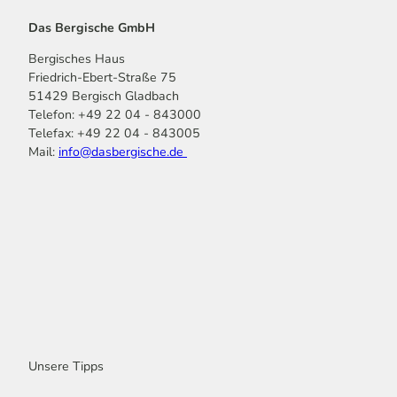
Das Bergische GmbH
Bergisches Haus
Friedrich-Ebert-Straße 75
51429 Bergisch Gladbach
Telefon: +49 22 04 - 843000
Telefax: +49 22 04 - 843005
Mail:
info@dasbergische.de
f
I
Y
L
P
T
K
a
n
o
i
i
i
o
c
s
u
n
n
k
m
e
t
t
k
t
T
o
b
a
u
e
e
o
o
o
g
b
d
r
k
t
o
r
e
I
e
k
a
n
s
m
t
Unsere Tipps