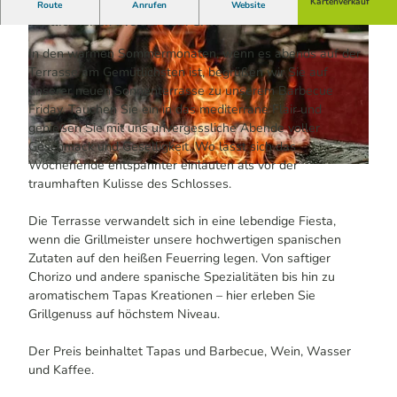
Genuss unter Sternenhimmel: Spanische BBQ-
Kartenverkauf
Route
Anrufen
Website
Köstlichkeiten live auf dem Grill
In den warmen Sommermonaten, wenn es abends auf der
Terrasse am Gemütlichsten ist, begrüßen wir Sie auf
unserer neuen Sonnenterrasse zu unserem Barbecue
Friday. Tauchen Sie ein in das mediterrane Flair und
genießen Sie mit uns unvergessliche Abende voller
© Althoff Grandhotel Schloss Bensberg | KI-optimiert
Geschmack und Geselligkeit. Wo lässt sich das
Wochenende entspannter einläuten als vor der
© Leonie Becker | KI-optimiert
traumhaften Kulisse des Schlosses.
Die Terrasse verwandelt sich in eine lebendige Fiesta,
wenn die Grillmeister unsere hochwertigen spanischen
Zutaten auf den heißen Feuerring legen. Von saftiger
Chorizo und andere spanische Spezialitäten bis hin zu
aromatischem Tapas Kreationen – hier erleben Sie
Grillgenuss auf höchstem Niveau.
Der Preis beinhaltet Tapas und Barbecue, Wein, Wasser
und Kaffee.