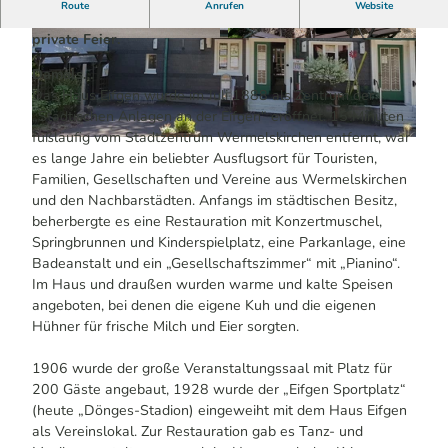
Route
Anrufen
Website
Bühne für internationale Künstler und Raum für Ihre
private Feier.
© Mike König | KI-optimiert
© Michael Dierks | KI-optimiert
Damals…
Das Haus Eifgen wurde im Juli 1888 als Zentrum der
„Städtischen Anlagen an der Eifgen“ eröffnet. 15 Minuten
fußläufig vom Stadtzentrum Wermelskirchen entfernt, war
© Michael Dierks | KI-optimiert
es lange Jahre ein beliebter Ausflugsort für Touristen,
Familien, Gesellschaften und Vereine aus Wermelskirchen
und den Nachbarstädten. Anfangs im städtischen Besitz,
beherbergte es eine Restauration mit Konzertmuschel,
Springbrunnen und Kinderspielplatz, eine Parkanlage, eine
Badeanstalt und ein „Gesellschaftszimmer“ mit „Pianino“.
Im Haus und draußen wurden warme und kalte Speisen
angeboten, bei denen die eigene Kuh und die eigenen
Hühner für frische Milch und Eier sorgten.
1906 wurde der große Veranstaltungssaal mit Platz für
200 Gäste angebaut, 1928 wurde der „Eifgen Sportplatz“
(heute „Dönges-Stadion) eingeweiht mit dem Haus Eifgen
als Vereinslokal. Zur Restauration gab es Tanz- und