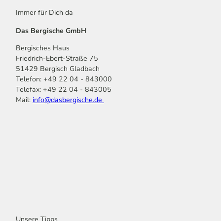
Immer für Dich da
Das Bergische GmbH
Bergisches Haus
Friedrich-Ebert-Straße 75
51429 Bergisch Gladbach
Telefon: +49 22 04 - 843000
Telefax: +49 22 04 - 843005
Mail:
info@dasbergische.de
f
I
Y
L
P
T
K
a
n
o
i
i
i
o
c
s
u
n
n
k
m
e
t
t
k
t
T
o
b
a
u
e
e
o
o
o
g
b
d
r
k
t
o
r
e
I
e
k
a
n
s
m
t
Unsere Tipps