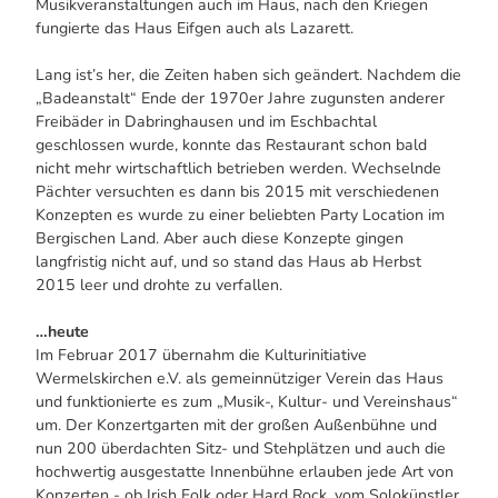
Musikveranstaltungen auch im Haus, nach den Kriegen
fungierte das Haus Eifgen auch als Lazarett.
Lang ist’s her, die Zeiten haben sich geändert. Nachdem die
„Badeanstalt“ Ende der 1970er Jahre zugunsten anderer
Freibäder in Dabringhausen und im Eschbachtal
geschlossen wurde, konnte das Restaurant schon bald
nicht mehr wirtschaftlich betrieben werden. Wechselnde
Pächter versuchten es dann bis 2015 mit verschiedenen
Konzepten es wurde zu einer beliebten Party Location im
Bergischen Land. Aber auch diese Konzepte gingen
langfristig nicht auf, und so stand das Haus ab Herbst
2015 leer und drohte zu verfallen.
…heute
Im Februar 2017 übernahm die Kulturinitiative
Wermelskirchen e.V. als gemeinnütziger Verein das Haus
und funktionierte es zum „Musik-, Kultur- und Vereinshaus“
um. Der Konzertgarten mit der großen Außenbühne und
nun 200 überdachten Sitz- und Stehplätzen und auch die
hochwertig ausgestatte Innenbühne erlauben jede Art von
Konzerten - ob Irish Folk oder Hard Rock, vom Solokünstler