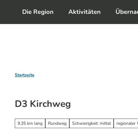
Z
Die Region
Aktivitäten
Überna
u
m
I
n
h
a
l
Startseite
t
D3 Kirchweg
9,35 km lang
Rundweg
Schwierigkeit: mittel
regionale