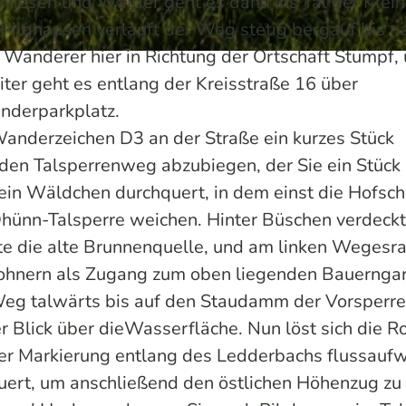
 Wiesen und Wälder geht es dann ins Tal der Klei
 Pilghausen verläuft der Weg stetig bergauf bis n
 Wanderer hier in Richtung der Ortschaft Stumpf,
er geht es entlang der Kreisstraße 16 über
nderparkplatz.
nderzeichen D3 an der Straße ein kurzes Stück
 den Talsperrenweg abzubiegen, der Sie ein Stück
 ein Wäldchen durchquert, in dem einst die Hofsch
hünn-Talsperre weichen. Hinter Büschen verdeckt
e die alte Brunnenquelle, und am linken Wegesr
ewohnern als Zugang zum oben liegenden Bauernga
Weg talwärts bis auf den Staudamm der Vorsperre
er Blick über dieWasserfläche. Nun löst sich die R
er Markierung entlang des Ledderbachs flussaufw
uert, um anschließend den östlichen Höhenzug zu