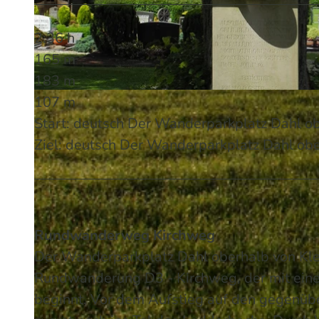
2:36 h
165 m
183 m
107 m
© Ulrich Broichhaus | KI-optimiert
Start: deutsch Der Wanderparkplatz Dahl ob
Ziel: deutsch Der Wanderparkplatz Dahl obe
Rundwanderweg Kirchweg
Der Wanderparkplatz Dahl oberhalb von Kle
Rundwanderung D3 - Kirchweg, der mit ein
beginnt. Vor dem Aufstieg auf den gegenü