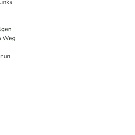
Links
olgen
en Weg
 nun