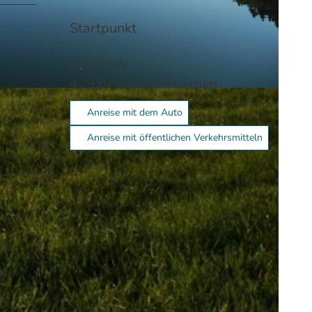
Startpunkt
Kleinklev
42929
Wermelskirchen
Anreise mit dem Auto
Anreise mit öffentlichen Verkehrsmitteln
nn