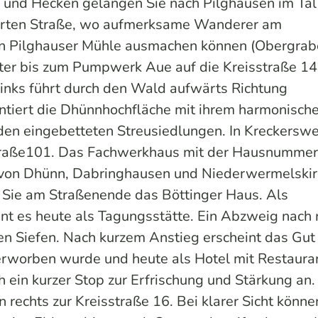
 und Hecken gelangen Sie nach Pilghausen im Tal
tierten Straße, wo aufmerksame Wanderer am
n Pilghauser Mühle ausmachen können (Obergrab
ter bis zum Pumpwerk Aue auf die Kreisstraße 14
links führt durch den Wald aufwärts Richtung
tiert die Dhünnhochfläche mit ihrem harmonisch
en eingebetteten Streusiedlungen. In Kreckersw
straße101. Das Fachwerkhaus mit der Hausnummer
von Dhünn, Dabringhausen und Niederwermelskir
 Sie am Straßenende das Böttinger Haus. Als
t es heute als Tagungsstätte. Ein Abzweig nach 
en Siefen. Nach kurzem Anstieg erscheint das Gut
rworben wurde und heute als Hotel mit Restaura
ch ein kurzer Stop zur Erfrischung und Stärkung an.
rechts zur Kreisstraße 16. Bei klarer Sicht könne