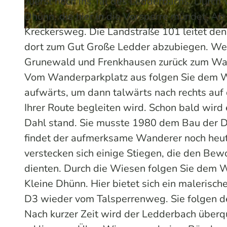
zuerst noch ins Tal des Ledderbachs. Durch
Dhünn, die hier in die Vorsperre mündet. Ab
Kreckersweg. Die Landstraße 101 leitet den
© Das Bergische | KI-optimiert |
CC-BY-SA
dort zum Gut Große Ledder abzubiegen. Weit
Grunewald und Frenkhausen zurück zum Wa
Vom Wanderparkplatz aus folgen Sie dem Wa
aufwärts, um dann talwärts nach rechts auf
Ihrer Route begleiten wird. Schon bald wird
Dahl stand. Sie musste 1980 dem Bau der D
findet der aufmerksame Wanderer noch heut
verstecken sich einige Stiegen, die den B
dienten. Durch die Wiesen folgen Sie dem 
Kleine Dhünn. Hier bietet sich ein malerisch
D3 wieder vom Talsperrenweg. Sie folgen d
Nach kurzer Zeit wird der Ledderbach überq