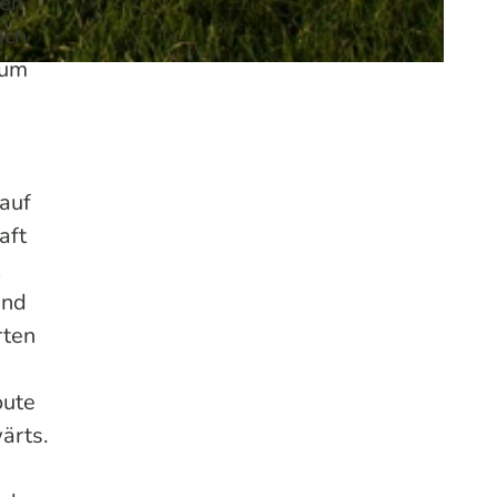
nen
ach
 um
 auf
aft
and
rten
oute
ärts.