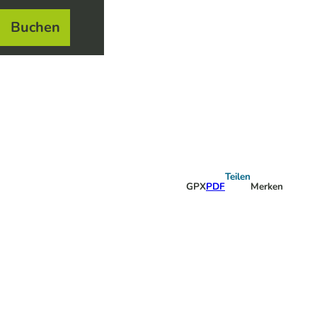
Buchen
el
e
Teilen
GPX
PDF
Merken