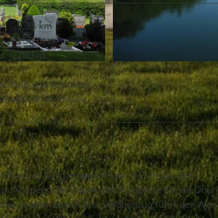
9,35 km
158 m
290 m
© Das Bergische | KI-optimiert |
CC-BY-SA
erhalb von Kleinklev
rhalb von Kleinklev
inklev ist Ausgangspunkt der 8,7 km langen
em Abstieg zum Damm der Vorsperre Kleine Dhü
berliegenden bewaldeten Höhenzug führt der Weg