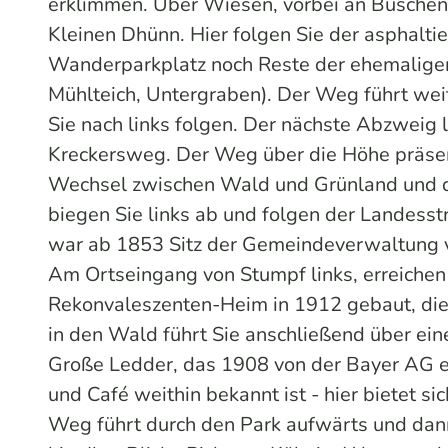
erklimmen. Über Wiesen, vorbei an Büschen
Kleinen Dhünn. Hier folgen Sie der asphal
Wanderparkplatz noch Reste der ehemalige
Mühlteich, Untergraben). Der Weg führt wei
Sie nach links folgen. Der nächste Abzweig 
Kreckersweg. Der Weg über die Höhe präsen
Wechsel zwischen Wald und Grünland und d
biegen Sie links ab und folgen der Landes
war ab 1853 Sitz der Gemeindeverwaltung 
Am Ortseingang von Stumpf links, erreichen
Rekonvaleszenten-Heim in 1912 gebaut, dien
in den Wald führt Sie anschließend über ein
Große Ledder, das 1908 von der Bayer AG e
und Café weithin bekannt ist - hier bietet si
Weg führt durch den Park aufwärts und dann 