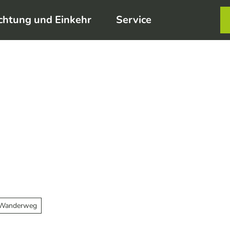
chtung und Einkehr
Service
Karte
Merkzett
Such
r Wanderweg