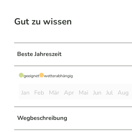
Gut zu wissen
Beste Jahreszeit
geeignet
wetterabhängig
Jan
Feb
Mär
Apr
Mai
Jun
Jul
Aug
Wegbeschreibung