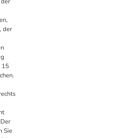
 der
en,
, der
en
eg
 15
chen.
rechts
nt
 Der
n Sie