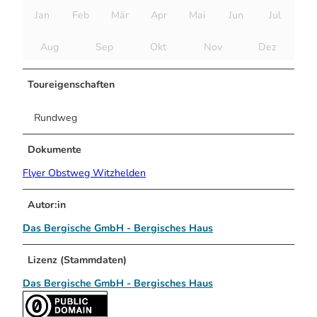
Jan
Feb
Mär
Apr
Mai
Jun
Jul
Aug
Sep
Okt
Nov
Dez
Toureigenschaften
Rundweg
Dokumente
Flyer Obstweg Witzhelden
Autor:in
Das Bergische GmbH - Bergisches Haus
Lizenz (Stammdaten)
Das Bergische GmbH - Bergisches Haus