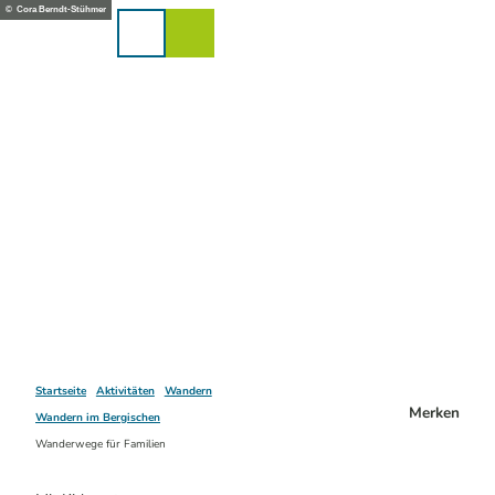
Z
© Cora Berndt-Stühmer
u
Karte
Merkzettel
Suche
Menü
m
I
n
h
a
l
t
Startseite
Aktivitäten
Wandern
Merken
Wandern im Bergischen
Wanderwege für Familien