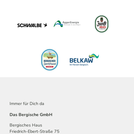
i
w
f
e
z
g
u
'
g
ö
#
f
8
f
)
n
'
e
ö
n
f
f
n
e
n
Immer für Dich da
Das Bergische GmbH
Bergisches Haus
Friedrich-Ebert-Straße 75