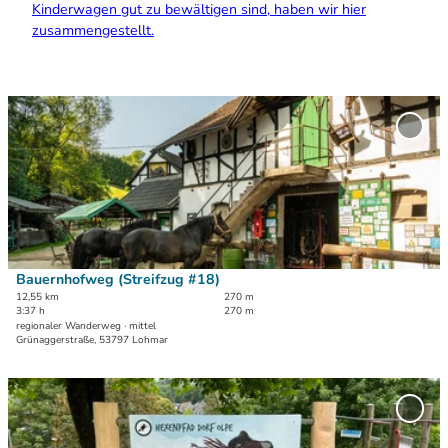
Kinderwagen gut zu bewältigen sind, haben wir hier
zusammengestellt.
D
e
'Baue
t
(Strei
#18)' 
a
Merkl
i
hinzu
l
s
e
i
Bauernhofweg (Streifzug #18)
Dominik Ketz | KI-optimiert |
CC-BY-SA
t
12,55 km
270 m
3:37 h
270 m
e
regionaler Wanderweg · mittel
'
Grünaggerstraße, 53797 Lohmar
B
a
D
u
e
'Hexe
e
t
Dorf 
r
zur