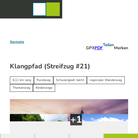
Z
u
Karte
Merkzettel
Suche
Menü
m
I
n
h
a
Startseite
Teilen
GPX
PDF
Merken
l
t
Klangpfad (Streifzug #21)
6,11 km lang
Rundweg
Schwierigkeit: leicht
regionaler Wanderweg
Themenweg
Kinderwege