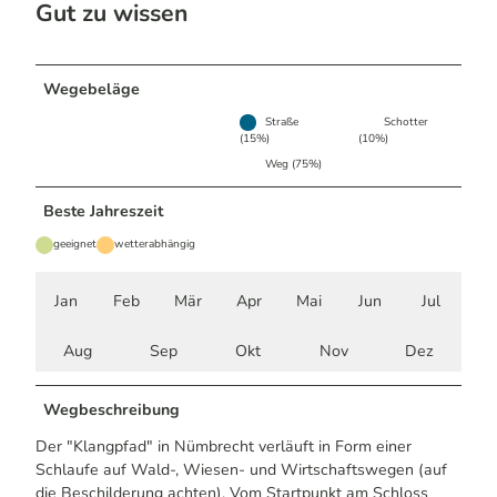
Gut zu wissen
Wegebeläge
Straße
Schotter
(15%)
(10%)
Weg (75%)
Beste Jahreszeit
geeignet
wetterabhängig
Jan
Feb
Mär
Apr
Mai
Jun
Jul
Aug
Sep
Okt
Nov
Dez
Wegbeschreibung
Der "Klangpfad" in Nümbrecht verläuft in Form einer
Schlaufe auf Wald-, Wiesen- und Wirtschaftswegen (auf
die Beschilderung achten). Vom Startpunkt am Schloss