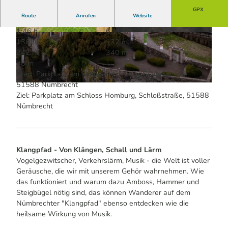
GPX
Route
Anrufen
Website
1:46 h
6,11 km
© Maren Pussak / Das Bergische | KI-optimiert
© Annika Kolken | KI-optimiert |
CC-BY-SA
136 m
132 m
|
CC-BY-SA
242 m
340 m
98 m
Start: Parkplatz am Schloss Homburg, Schloßstraße,
51588 Nümbrecht
© Holger Hage für "Das Bergische" | KI-optimiert |
CC-BY-SA
Ziel: Parkplatz am Schloss Homburg, Schloßstraße, 51588
Nümbrecht
Klangpfad - Von Klängen, Schall und Lärm
Vogelgezwitscher, Verkehrslärm, Musik - die Welt ist voller
Geräusche, die wir mit unserem Gehör wahrnehmen. Wie
das funktioniert und warum dazu Amboss, Hammer und
Steigbügel nötig sind, das können Wanderer auf dem
Nümbrechter "Klangpfad" ebenso entdecken wie die
heilsame Wirkung von Musik.