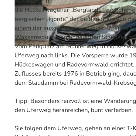
Abstecher in
die Hückeswagener „Berglande“ zur höher g
bergischen „Fjorde“ der beiden Stauseen daz
© Dominik Ketz | KI-optimiert |
CC-BY-SA
einem der ausgewiesenen Bever-Strände ein 
Wasserregulierung angelegten Stausees zu
Vom Parkplatz am Mühlenweg in Hückeswag
© Dominik Ketz | KI-optimiert |
CC-BY-SA
Uferweg nach links. Die Vorsperre wurde 19
Hückeswagen und Radevormwald errichtet. 
Zuflusses bereits 1976 in Betrieb ging, dau
dem Staudamm bei Radevormwald-Krebsöge 
Tipp: Besonders reizvoll ist eine Wanderung
den Uferweg heranreichen, bunt verfärben.
Sie folgen dem Uferweg, gehen an einer T-K