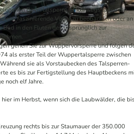
elegenen Bevertalsperre. Unterwegs laden die
u ein, faszinierende Vögel zu beobachten oder an
Bad in den Fluten des ursprünglich zur
 nehmen.
en gehen Sie zur Wuppervorsperre und folgen 
74 als erster Teil der Wuppertalsperre zwischen
Während sie als Vorstaubecken des Talsperren-
erte es bis zur Fertigstellung des Hauptbeckens m
noch elf Jahre.
 hier im Herbst, wenn sich die Laubwälder, die bi
reuzung rechts bis zur Staumauer der 350.000