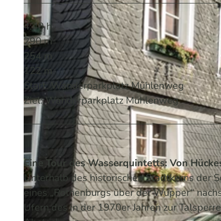
4:40 h
290 m
254 m
122 m
Start: Wanderparkplatz Mühlenweg
Ziel: Wanderparkplatz Mühlenweg
Eine Tour des Wasserquintetts: Von Hück
Unterhalb des historischen Stadtkerns de
eines „Rothenburgs über der Wupper“ nachsa
Ufern des in der 1970er Jahren zur Talsper