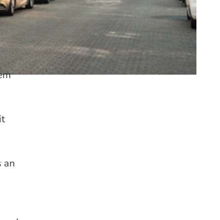
dem
it
s an