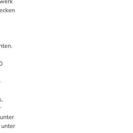
uwerk
becken
hten.
0
e
s,
r
nunter
 unter