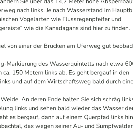
andern Sie über das 14,7 Meter hohe Absperrba
ferweg nach links. Je nach Wasserstand im Haupt
mischen Vogelarten wie Flussregenpfeifer und
reiste“ wie die Kanadagans sind hier zu finden.
ögel von einer der Brücken am Uferweg gut beobac
g-Markierung des Wasserquintetts nach etwa 60
 ca. 150 Metern links ab. Es geht bergauf in den
 links und auf dem Wirtschaftsweg bald durch ein
 Weide. An deren Ende halten Sie sich schräg link
belung links und sehen bald wieder das Wasser de
geht es bergauf, dann auf einem Querpfad links hi
bachtal, das wegen seiner Au- und Sumpfwälder