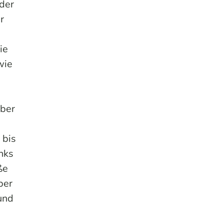
der
r
ie
wie
über
 bis
nks
ße
ber
und