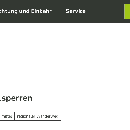
chtung und Einkehr
Service
Karte
Merkzett
Such
lsperren
 mittel
regionaler Wanderweg