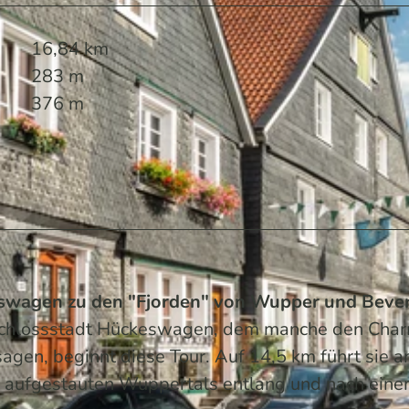
16,84 km
283 m
376 m
eswagen zu den "Fjorden" von Wupper und Beve
r Schlossstadt Hückeswagen, dem manche den Cha
gen, beginnt diese Tour. Auf 14,5 km führt sie a
re aufgestauten Wuppertals entlang und nach ein