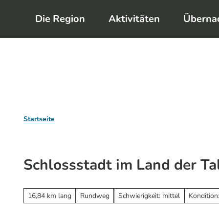
Z
Die Region
Aktivitäten
Überna
u
m
I
n
h
a
l
Startseite
t
Schlossstadt im Land der Ta
16,84 km lang
Rundweg
Schwierigkeit: mittel
Kondition: