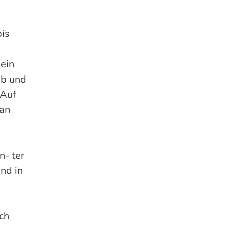
bis
 ein
ab und
 Auf
 an
n- ter
nd in
ch