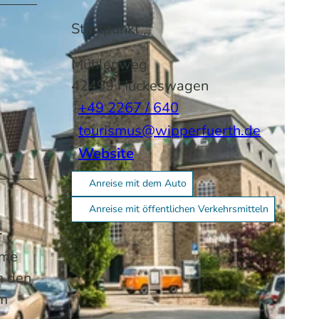
Startpunkt
Mühlenweg
42499
Hückeswagen
+49 2267 / 640
tourismus@wipperfuerth.de
Website
Anreise mit dem Auto
Anreise mit öffentlichen Verkehrsmitteln
r
rme
n den
em