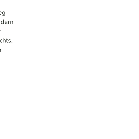
eg
ndern
r
chts,
n