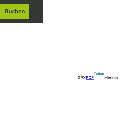
Buchen
el
e
Teilen
GPX
PDF
Merken